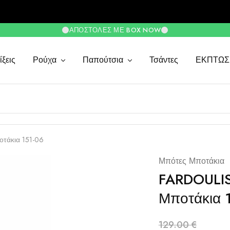
ΑΠΟΣΤΟΛΈΣ ΜΕ BOX NOW
ξεις
Ρούχα
Παπούτσια
Τσάντες
ΕΚΠΤΩΣ
τάκια 151-06
Μπότες Μποτάκια
FARDOULIS
Μποτάκια 
129.00
€