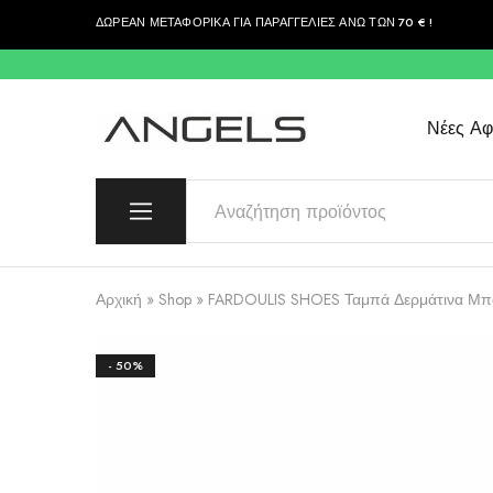
ΔΩΡΕΑΝ ΜΕΤΑΦΟΡΙΚΑ ΓΙΑ ΠΑΡΑΓΓΕΛΙΕΣ ΑΝΩ ΤΩΝ 70 € !
περιεχόμενο
Νέες Αφί
Angels
Greek
Fashion
Fashion
–
Top
Quality
Αρχική
»
Shop
»
FARDOULIS SHOES Ταμπά Δερμάτινα Μπο
- 50%