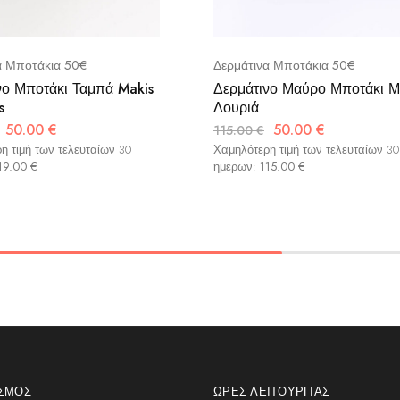
α Μποτάκια 50€
Δερμάτινα Μποτάκια 50€
νο Μποτάκι Ταμπά Makis
Δερμάτινο Μαύρο Μποτάκι Μ
s
Λουριά
50.00
€
50.00
€
115.00
€
η τιμή των τελευταίων 30
Χαμηλότερη τιμή των τελευταίων 30
19.00
€
ημερων:
115.00
€
ΑΣΜΌΣ
ΏΡΕΣ ΛΕΙΤΟΥΡΓΊΑΣ