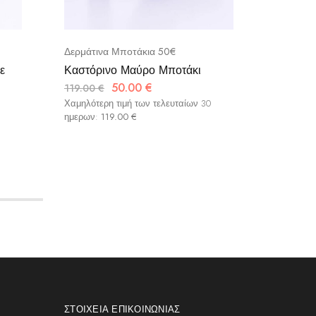
Δερμάτινα Μποτάκια 50€
Μπότες 
ε
Καστόρινο Μαύρο Μποτάκι
Γκρι Μπ
Καστόρ
50.00
€
119.00
€
115.00
€
Χαμηλότερη τιμή των τελευταίων 30
ημερων:
119.00
€
Χαμηλότερ
ημερων:
ΣΤΟΙΧΕΊΑ ΕΠΙΚΟΙΝΩΝΊΑΣ