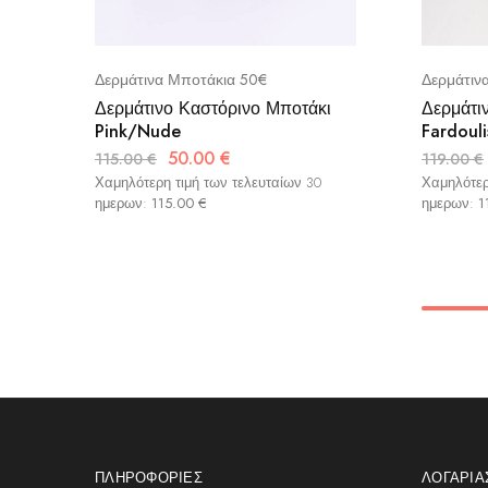
Δερμάτινα Μποτάκια 50€
Δερμάτιν
Δερμάτινο Καστόρινο Μποτάκι
Δερμάτι
Pink/Nude
Fardouli
50.00
€
115.00
€
119.00
€
Χαμηλότερη τιμή των τελευταίων 30
Χαμηλότερ
ημερων:
115.00
€
ημερων:
1
ΠΛΗΡΟΦΟΡΊΕΣ
ΛΟΓΑΡΙ