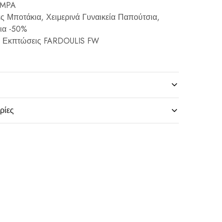
AMPA
ς Μποτάκια
,
Χειμερινά Γυναικεία Παπούτσια
,
ια -50%
,
Εκπτώσεις FARDOULIS FW
ρίες