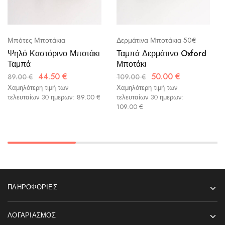
Μπότες Μποτάκια
Δερμάτινα Μποτάκια 50€
Ψηλό Καστόρινο Μποτάκι
Ταμπά Δερμάτινο Oxford
Ταμπά
Μποτάκι
44.50
€
50.00
€
89.00
€
109.00
€
Χαμηλότερη τιμή των
Χαμηλότερη τιμή των
τελευταίων 30 ημερων:
89.00
€
τελευταίων 30 ημερων:
109.00
€
ΠΛΗΡΟΦΟΡΊΕΣ
ΛΟΓΑΡΙΑΣΜΌΣ