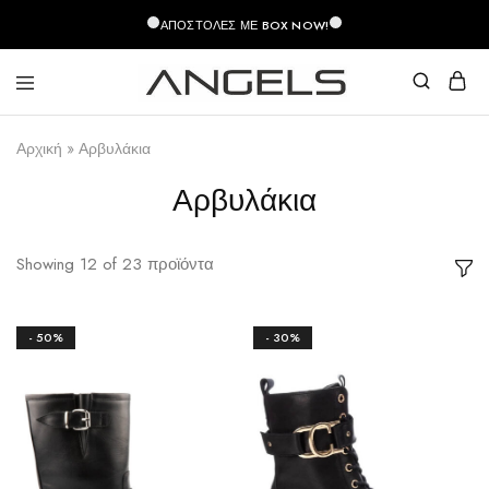
περιεχόμενο
ΑΠΟΣΤΟΛΈΣ ΜΕ BOX NOW!
Angels
Greek
Fashion
Fashion
Αρχική
»
Αρβυλάκια
–
Top
Quality
Αρβυλάκια
Showing
12
of
23
προϊόντα
- 50%
- 30%