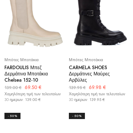
Μπότες Μποτάκια
Μπότες Μποτάκια
FARDOULIS Μπεζ
CARMELA SHOES
Δερμάτινα Μποτάκια
Δερμάτινες Μαύρες
Chelsea 152-10
Αρβύλες
69.50
€
69.98
€
139.00
€
139.95
€
Χαμηλότερη τιμή των τελευταίων
Χαμηλότερη τιμή των τελευταίων
30 ημερων:
139.00
€
30 ημερων:
139.95
€
- 50%
- 50%