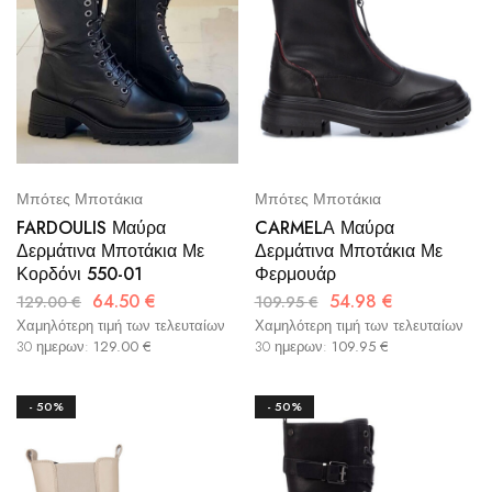
Μπότες Μποτάκια
Μπότες Μποτάκια
FARDOULIS Μαύρα
CARMELΑ Μαύρα
Δερμάτινα Μποτάκια Με
Δερμάτινα Μποτάκια Με
Κορδόνι 550-01
Φερμουάρ
64.50
€
54.98
€
129.00
€
109.95
€
Χαμηλότερη τιμή των τελευταίων
Χαμηλότερη τιμή των τελευταίων
30 ημερων:
129.00
€
30 ημερων:
109.95
€
- 50%
- 50%