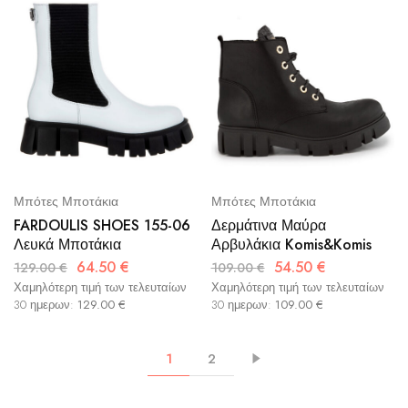
Μπότες Μποτάκια
Μπότες Μποτάκια
FARDOULIS SHOES 155-06
Δερμάτινα Μαύρα
Λευκά Μποτάκια
Αρβυλάκια Komis&Komis
64.50
€
54.50
€
129.00
€
109.00
€
Χαμηλότερη τιμή των τελευταίων
Χαμηλότερη τιμή των τελευταίων
30 ημερων:
129.00
€
30 ημερων:
109.00
€
1
2