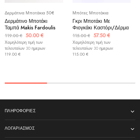
Δερμάτινα Μποτάκια 50€
Μπότες Μποτάκια
Δερμάτινο Μποτάκι
Γκρι Μποτάκι Με
Ταμπά Makis Fardoulis
Φιογκάκι Καστόρι/Δέρμα
50.00
€
57.50
€
119.00
€
115.00
€
Χαμηλότερη τιμή των
Χαμηλότερη τιμή των
τελευταίων 30 ημερων:
τελευταίων 30 ημερων:
119.00
€
115.00
€
ΠΛΗΡΟΦΟΡΊΕΣ
ΛΟΓΑΡΙΑΣΜΌΣ