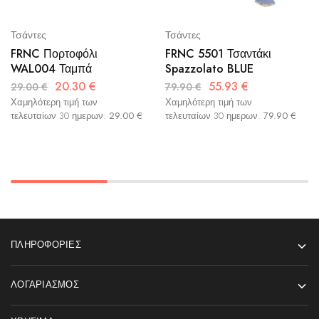
Τσάντες
Τσάντες
FRNC Πορτοφόλι
FRNC 5501 Τσαντάκι
WAL004 Ταμπά
Spazzolato BLUE
20.30
€
55.93
€
29.00
€
79.90
€
Χαμηλότερη τιμή των
Χαμηλότερη τιμή των
τελευταίων 30 ημερων:
29.00
€
τελευταίων 30 ημερων:
79.90
€
ΠΛΗΡΟΦΟΡΊΕΣ
ΛΟΓΑΡΙΑΣΜΌΣ