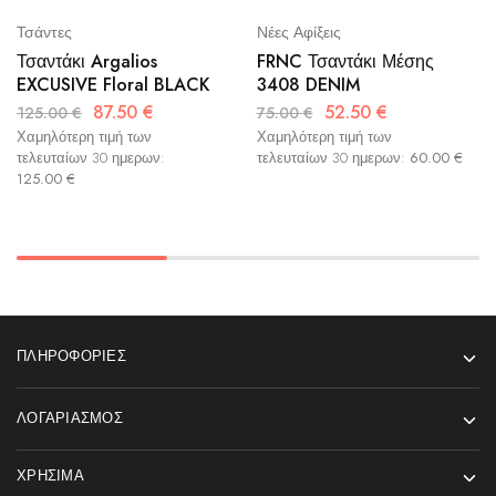
Τσάντες
Νέες Αφίξεις
Τσαντάκι Argalios
FRNC Τσαντάκι Μέσης
EXCUSIVE Floral BLACK
3408 DENIM
87.50
€
52.50
€
125.00
€
75.00
€
Χαμηλότερη τιμή των
Χαμηλότερη τιμή των
τελευταίων 30 ημερων:
τελευταίων 30 ημερων:
60.00
€
125.00
€
ΠΛΗΡΟΦΟΡΊΕΣ
ΛΟΓΑΡΙΑΣΜΌΣ
ΧΡΉΣΙΜΑ