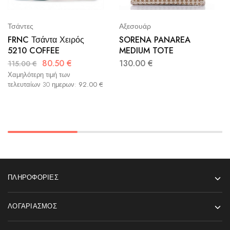
Τσάντες
Αξεσουάρ
FRNC Τσάντα Χειρός
SORENA PANAREA
5210 COFFEE
MEDIUM TOTE
80.50
€
130.00
€
115.00
€
Χαμηλότερη τιμή των
τελευταίων 30 ημερων:
92.00
€
ΠΛΗΡΟΦΟΡΊΕΣ
ΛΟΓΑΡΙΑΣΜΌΣ