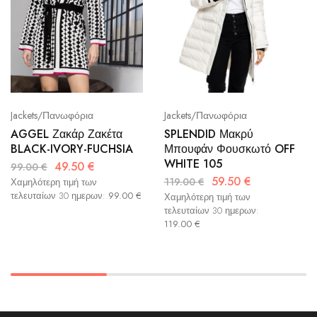
Jackets/Πανωφόρια
Jackets/Πανωφόρια
AGGEL Ζακάρ Ζακέτα
SPLENDID Μακρύ
BLACK-IVORY-FUCHSIA
Μπουφάν Φουσκωτό OFF
WHITE 105
49.50
€
99.00
€
59.50
€
119.00
€
Χαμηλότερη τιμή των
τελευταίων 30 ημερων:
99.00
€
Χαμηλότερη τιμή των
τελευταίων 30 ημερων:
119.00
€