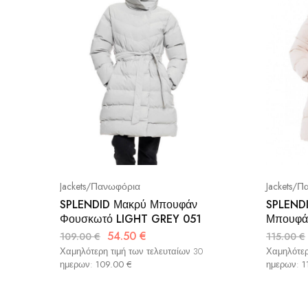
Jackets/Πανωφόρια
Jackets/
SPLENDID Μακρύ Μπουφάν
SPLENDI
Φουσκωτό LIGHT GREY 051
Μπουφάν
54.50
€
109.00
€
115.00
€
Χαμηλότερη τιμή των τελευταίων 30
Χαμηλότερ
ημερων:
109.00
€
ημερων:
1