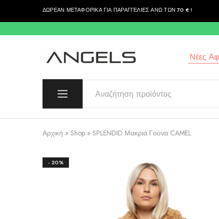
ΔΩΡΕΑΝ ΜΕΤΑΦΟΡΙΚΑ ΓΙΑ ΠΑΡΑΓΓΕΛΙΕΣ ΑΝΩ ΤΩΝ 70 € !
περιεχόμενο
Νέες Αφί
Angels
Greek
Fashion
Fashion
–
Top
Quality
Αρχική
»
Shop
»
SPLENDID Μακριά Γούνα CAMEL
- 20%