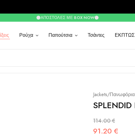
ΑΠΟΣΤΟΛΈΣ ΜΕ BOX NOW
ξεις
Ρούχα
Παπούτσια
Τσάντες
ΕΚΠΤΩΣ
Jackets/Πανωφόρια
SPLENDID 
114.00
€
91.20
€