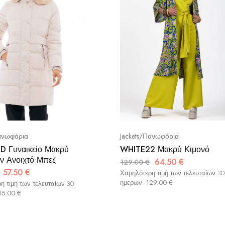
Πανωφόρια
Jackets/Πανωφόρια
D Γυναικείο Μακρύ
WHITE22 Μακρύ Κιμονό
 Ανοιχτό Μπεζ
64.50
€
129.00
€
57.50
€
Χαμηλότερη τιμή των τελευταίων 30
ημερων:
129.00
€
η τιμή των τελευταίων 30
15.00
€