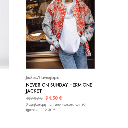
Jackets/Πανωφόρια
Jackets/
NEVER ON SUNDAY HERMIONE
SPLENDI
JACKET
Μπεζ
94.50
€
189.00
€
60.00
€
Χαμηλότερη τιμή των τελευταίων 30
Χαμηλότερ
ημερων:
132.30
€
ημερων: