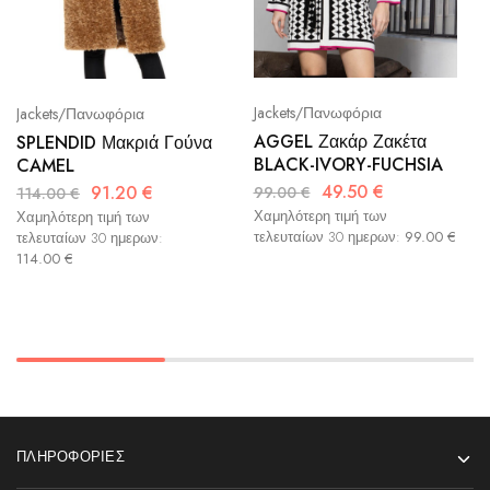
Jackets/Πανωφόρια
Jackets/Πανωφόρια
AGGEL Ζακάρ Ζακέτα
SPLENDID Μακριά Γούνα
BLACK-IVORY-FUCHSIA
CAMEL
49.50
€
91.20
€
99.00
€
114.00
€
Χαμηλότερη τιμή των
Χαμηλότερη τιμή των
τελευταίων 30 ημερων:
99.00
€
τελευταίων 30 ημερων:
114.00
€
ΠΛΗΡΟΦΟΡΊΕΣ