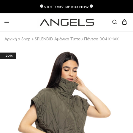
περιεχόμενο
ΑΠΟΣΤΟΛΈΣ ΜΕ BOX NOW!
Angels
Greek
Fashion
Fashion
Αρχική
»
Shop
»
SPLENDID Αμάνικο Τύπου Πόντσο 004 KHAKI
–
Top
Quality
- 20%