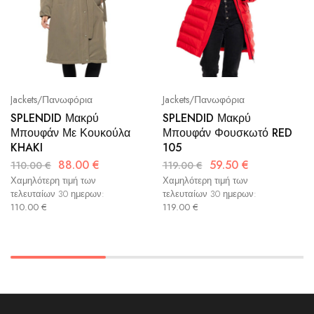
Jackets/Πανωφόρια
Jackets/Πανωφόρια
SPLENDID Μακρύ
SPLENDID Μακρύ
Μπουφάν Φουσκωτό RED
Μπουφάν Με Κουκούλα
105
KHAKI
59.50
€
88.00
€
119.00
€
110.00
€
Χαμηλότερη τιμή των
Χαμηλότερη τιμή των
τελευταίων 30 ημερων:
τελευταίων 30 ημερων:
119.00
€
110.00
€