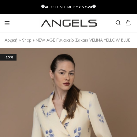
περιεχόμενο
ΑΠΟΣΤΟΛΈΣ ΜΕ BOX NOW!
Angels
Greek
Fashion
Fashion
Αρχική
»
Shop
»
NEW AGE Γυναικείο Σακάκι VELINA YELLOW BLUE
–
Top
Quality
- 20%