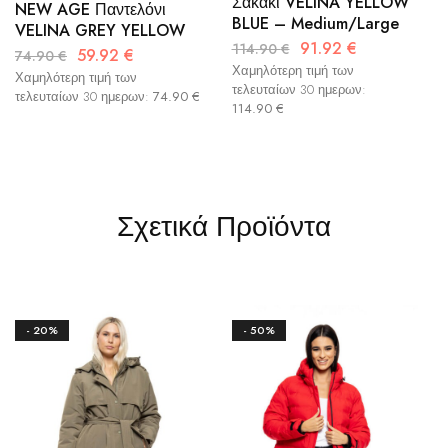
Σακάκι VELINA YELLOW
NEW AGE Παντελόνι
BLUE – Medium/Large
VELINA GREY YELLOW
91.92
€
114.90
€
59.92
€
74.90
€
Χαμηλότερη τιμή των
Χαμηλότερη τιμή των
τελευταίων 30 ημερων:
τελευταίων 30 ημερων:
74.90
€
114.90
€
Σχετικά Προϊόντα
- 20%
- 50%