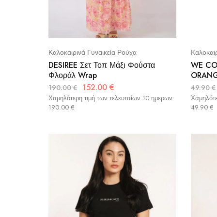
Καλοκαιρινά Γυναικεία Ρούχα
Καλοκαιρ
DESIREE Σετ Τοπ Μάξι Φούστα
WE COS
Φλοράλ Wrap
ORAN
152.00
€
190.00
€
49.90
€
Χαμηλότερη τιμή των τελευταίων 30 ημερων:
Χαμηλότε
190.00
€
49.90
€