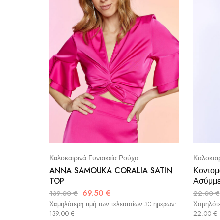
Καλοκαιρινά Γυναικεία Ρούχα
Καλοκαιρ
ANNA SAMOUKA CORALIA SATIN
Κοντομ
TOP
Ασύμμε
69.50
€
139.00
€
22.00
€
Χαμηλότερη τιμή των τελευταίων 30 ημερων:
Χαμηλότε
139.00
€
22.00
€