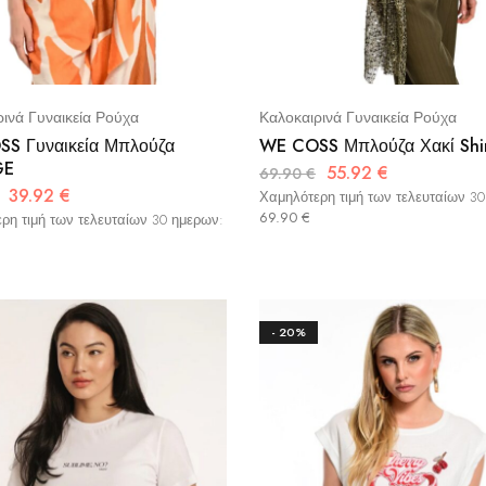
ινά Γυναικεία Ρούχα
Καλοκαιρινά Γυναικεία Ρούχα
S Γυναικεία Μπλούζα
WE COSS Μπλούζα Χακί Shi
GE
55.92
€
69.90
€
39.92
€
Χαμηλότερη τιμή των τελευταίων 3
69.90
€
ρη τιμή των τελευταίων 30 ημερων:
- 20%