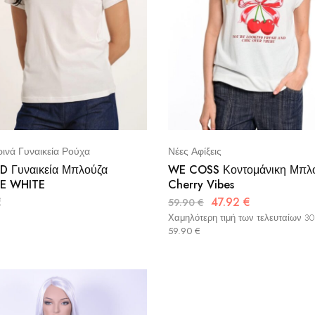
ινά Γυναικεία Ρούχα
Νέες Αφίξεις
 Γυναικεία Μπλούζα
WE COSS Κοντομάνικη Μπλ
E WHITE
Cherry Vibes
€
47.92
€
59.90
€
Χαμηλότερη τιμή των τελευταίων 3
59.90
€