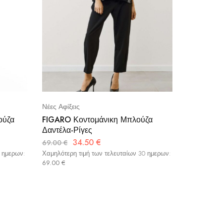
Νέες Αφίξεις
ούζα
FIGARO Κοντομάνικη Μπλούζα
Δαντέλα-Ρίγες
34.50
€
69.00
€
0 ημερων:
Χαμηλότερη τιμή των τελευταίων 30 ημερων:
69.00
€