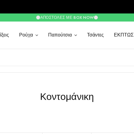
ΑΠΟΣΤΟΛΈΣ ΜΕ BOX NOW
ξεις
Ρούχα
Παπούτσια
Τσάντες
ΕΚΠΤΩΣ
Κοντομάνικη