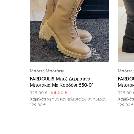
Μπότες Μποτάκια
Μπότες 
FARDOULIS Μπεζ Δερμάτινα
FARDOU
Μποτάκια Με Κορδόνι 550-01
Μποτάκ
64.50
€
129.00
€
129.00
Χαμηλότερη τιμή των τελευταίων 30 ημερων:
Χαμηλότε
129.00
€
129.00
€