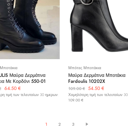
Μποτάκια
Μπότες Μποτάκια
LIS Μαύρα Δερμάτινα
Μαύρα Δερμάτινα Μποτάκια
ια Με Κορδόνι 550-01
Fardoulis 10202X
64.50
€
54.50
€
€
109.00
€
ρη τιμή των τελευταίων 30 ημερων:
Χαμηλότερη τιμή των τελευταίων 3
109.00
€
1
2
3