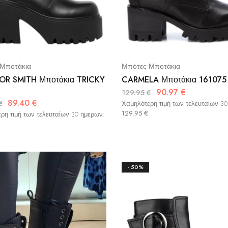
Μποτάκια
Μπότες Μποτάκια
R SMITH Μποτάκια TRICKY
CARMELA Μποτάκια 161075
90.97
€
129.95
€
89.40
€
€
Χαμηλότερη τιμή των τελευταίων 3
129.95
€
ρη τιμή των τελευταίων 30 ημερων:
- 50%