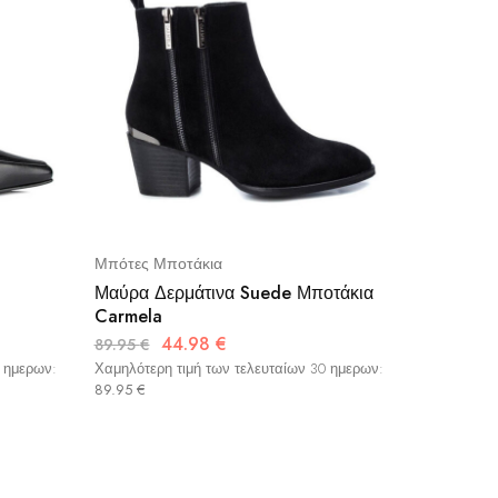
Μπότες Μποτάκια
Μαύρα Δερμάτινα Suede Μποτάκια
Carmela
44.98
€
89.95
€
0 ημερων:
Χαμηλότερη τιμή των τελευταίων 30 ημερων:
89.95
€