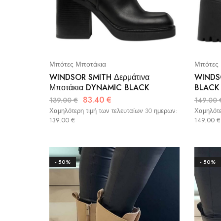
Μπότες Μποτάκια
Μπότες 
WINDSOR SMITH Δερμάτινα
WINDSO
Μποτάκια DYNAMIC BLACK
BLACK
83.40
€
139.00
€
149.00
Χαμηλότερη τιμή των τελευταίων 30 ημερων:
Χαμηλότε
139.00
€
149.00
€
- 50%
- 50%