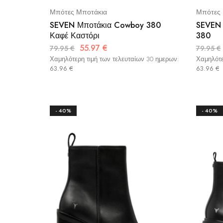
Μπότες Μποτάκια
Μπότες 
SEVEN Μποτάκια Cowboy 380
SEVEN 
Καφέ Καστόρι
380
55.97
€
79.95
€
79.95
€
Χαμηλότερη τιμή των τελευταίων 30 ημερων:
Χαμηλότε
63.96
€
63.96
€
- 40%
- 40%