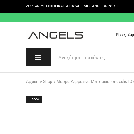
ΔΩΡΕΑΝ ΜΕΤΑΦΟΡΙΚΑ ΓΙΑ ΠΑΡΑΓΓΕΛΙΕΣ ΑΝΩ ΤΩΝ 70 € !
περιεχόμενο
Νέες Αφί
Angels
Greek
Fashion
Fashion
–
Top
Quality
Αρχική
»
Shop
»
Μαύρα Δερμάτινα Μποτάκια Fardoulis 10
- 50%