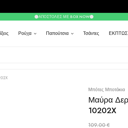
ΑΠΟΣΤΟΛΈΣ ΜΕ BOX NOW
ξεις
Ρούχα
Παπούτσια
Τσάντες
ΕΚΠΤΩΣ
202X
Μπότες Μποτάκια
Μαύρα Δερμ
10202X
109.00
€