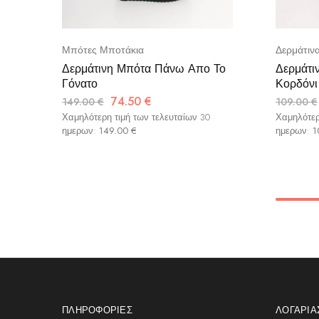
Μπότες Μποτάκια
Δερμάτιν
Δερμάτινη Μπότα Πάνω Απο Το
Δερμάτι
Γόνατο
Κορδόνι
74.50
€
149.00
€
109.00
€
Χαμηλότερη τιμή των τελευταίων 30
Χαμηλότερ
ημερων:
149.00
€
ημερων:
1
ΠΛΗΡΟΦΟΡΊΕΣ
ΛΟΓΑΡΙ