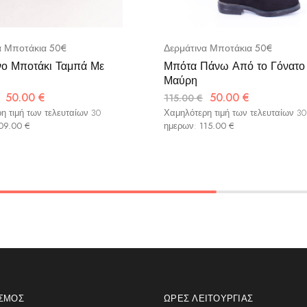
α Μποτάκια 50€
Δερμάτινα Μποτάκια 50€
νο Μποτάκι Ταμπά Με
Μπότα Πάνω Από το Γόνατο
Μαύρη
50.00
€
50.00
€
115.00
€
η τιμή των τελευταίων 30
Χαμηλότερη τιμή των τελευταίων 30
09.00
€
ημερων:
115.00
€
ΑΣΜΌΣ
ΏΡΕΣ ΛΕΙΤΟΥΡΓΊΑΣ