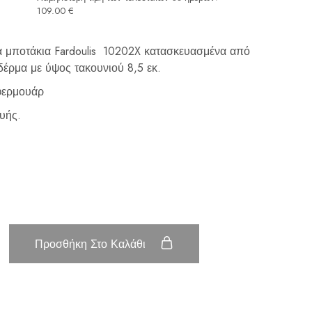
109.00
€
να μποτάκια Fardoulis 10202X κατασκευασμένα από
έρμα με ύψος τακουνιού 8,5 εκ.
φερμουάρ
υής.
Προσθήκη Στο Καλάθι