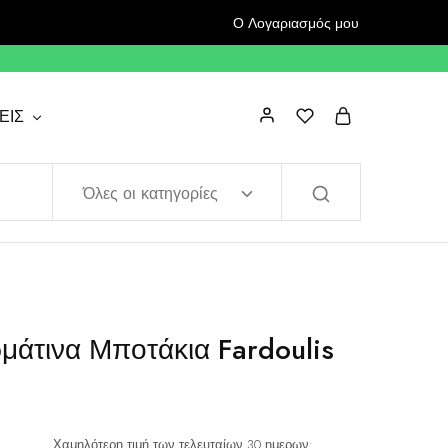
Ο Λογαριασμός μου
ΕΙΣ
Όλες οι κατηγορίες
άτινα Μποτάκια Fardoulis
Χαμηλότερη τιμή των τελευταίων 30 ημερων: