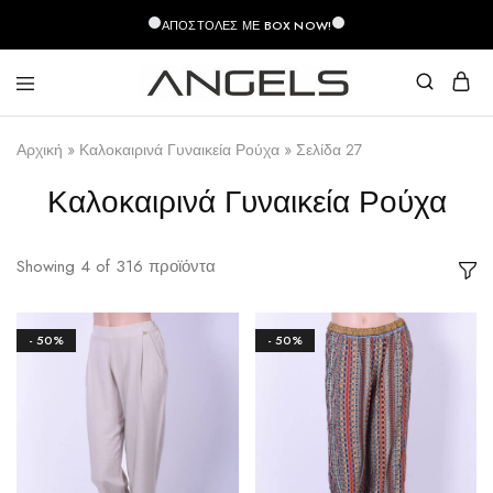
περιεχόμενο
ΑΠΟΣΤΟΛΈΣ ΜΕ BOX NOW!
Angels
Greek
Fashion
Fashion
Αρχική
»
Καλοκαιρινά Γυναικεία Ρούχα
»
Σελίδα 27
–
Top
Quality
Καλοκαιρινά Γυναικεία Ρούχα
Showing
4
of
316
προϊόντα
- 50%
- 50%