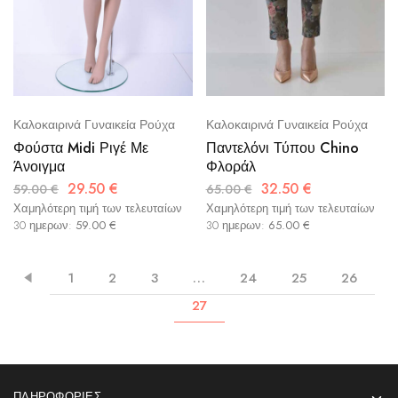
Καλοκαιρινά Γυναικεία Ρούχα
Καλοκαιρινά Γυναικεία Ρούχα
Φούστα Midi Ριγέ Με
Παντελόνι Τύπου Chino
Άνοιγμα
Φλοράλ
29.50
€
32.50
€
59.00
€
65.00
€
Χαμηλότερη τιμή των τελευταίων
Χαμηλότερη τιμή των τελευταίων
30 ημερων:
59.00
€
30 ημερων:
65.00
€
1
2
3
…
24
25
26
27
ΠΛΗΡΟΦΟΡΊΕΣ