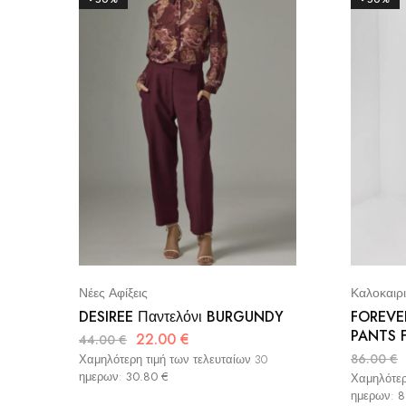
Νέες Αφίξεις
Καλοκαιρι
DESIREE Παντελόνι BURGUNDY
FOREVE
PANTS 
22.00
€
44.00
€
86.00
€
Χαμηλότερη τιμή των τελευταίων 30
ημερων:
30.80
€
Χαμηλότερ
ημερων:
8