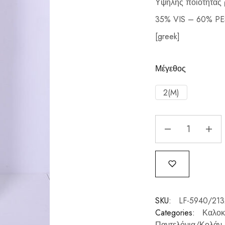
Υψηλής ποιότητας 
35% VIS – 60% PE
[greek]
Μέγεθος
2(M)
SKU:
LF-5940/213
Categories:
Καλοκ
Παντελόνια/Κολάν