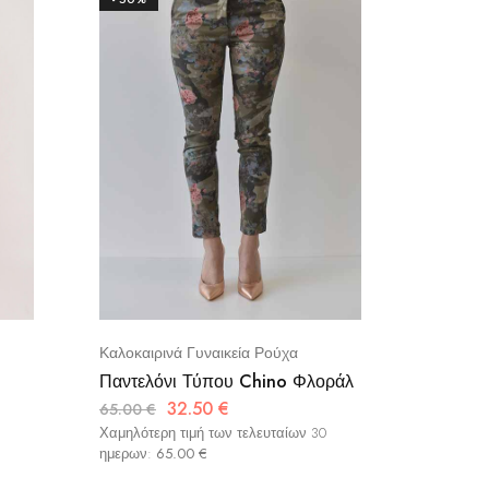
Καλοκαιρινά Γυναικεία Ρούχα
Παντελόν
Παντελόνι Τύπου Chino Φλοράλ
WE COSS
Μπλε Ρ
32.50
€
65.00
€
59.90
€
Χαμηλότερη τιμή των τελευταίων 30
ημερων:
65.00
€
Χαμηλότερ
ημερων: