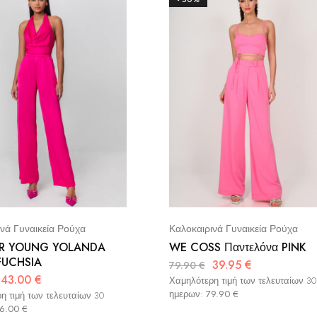
νά Γυναικεία Ρούχα
Καλοκαιρινά Γυναικεία Ρούχα
R YOUNG YOLANDA
WE COSS Παντελόνα PINK
FUCHSIA
39.95
€
79.90
€
43.00
€
Χαμηλότερη τιμή των τελευταίων 30
ημερων:
79.90
€
η τιμή των τελευταίων 30
6.00
€