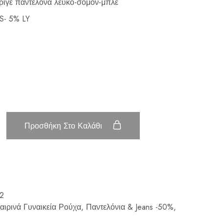
ριγέ παντελόνα λευκό-σομόν-μπλε
S- 5% LY
Προσθήκη Στο Καλάθι
2
αιρινά Γυναικεία Ρούχα
,
Παντελόνια & Jeans -50%
,