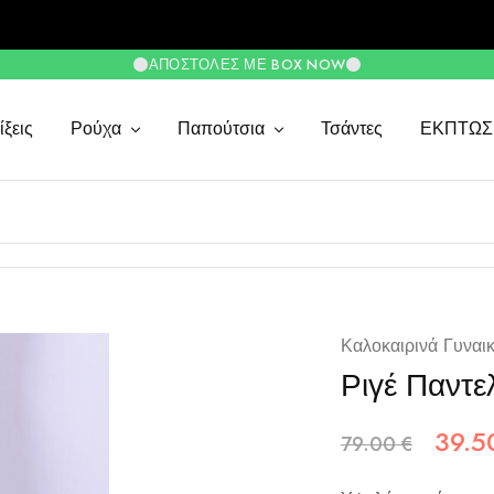
ΑΠΟΣΤΟΛΈΣ ΜΕ BOX NOW
ξεις
Ρούχα
Παπούτσια
Τσάντες
ΕΚΠΤΩΣ
Καλοκαιρινά Γυναι
Ριγέ Παντ
39.
79.00
€