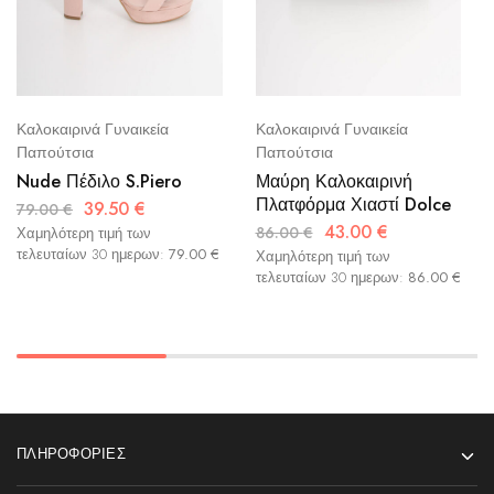
Καλοκαιρινά Γυναικεία
Καλοκαιρινά Γυναικεία
Παπούτσια
Παπούτσια
Nude Πέδιλο S.Piero
Μαύρη Καλοκαιρινή
Πλατφόρμα Χιαστί Dolce
39.50
€
79.00
€
43.00
€
86.00
€
Χαμηλότερη τιμή των
τελευταίων 30 ημερων:
79.00
€
Χαμηλότερη τιμή των
τελευταίων 30 ημερων:
86.00
€
ΠΛΗΡΟΦΟΡΊΕΣ