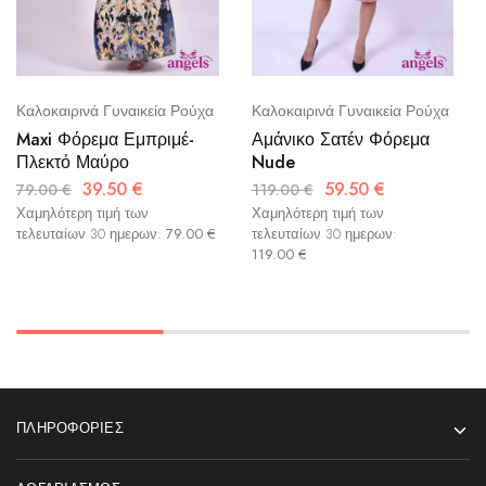
Καλοκαιρινά Γυναικεία Ρούχα
Καλοκαιρινά Γυναικεία Ρούχα
Maxi Φόρεμα Εμπριμέ-
Αμάνικο Σατέν Φόρεμα
Πλεκτό Μαύρο
Nude
39.50
€
59.50
€
79.00
€
119.00
€
Χαμηλότερη τιμή των
Χαμηλότερη τιμή των
τελευταίων 30 ημερων:
79.00
€
τελευταίων 30 ημερων:
119.00
€
ΠΛΗΡΟΦΟΡΊΕΣ