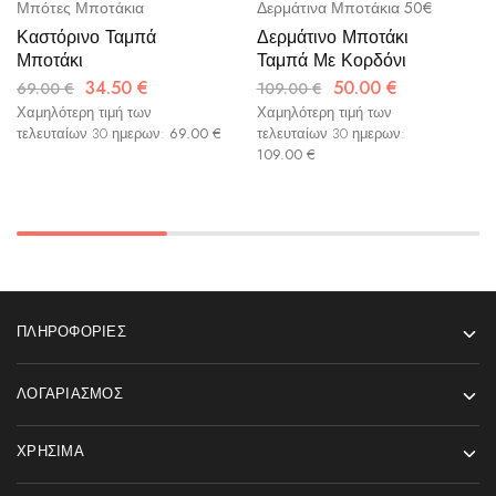
Μπότες Μποτάκια
Δερμάτινα Μποτάκια 50€
Καστόρινο Ταμπά
Δερμάτινο Μποτάκι
Μποτάκι
Ταμπά Με Κορδόνι
34.50
€
50.00
€
69.00
€
109.00
€
Χαμηλότερη τιμή των
Χαμηλότερη τιμή των
τελευταίων 30 ημερων:
69.00
€
τελευταίων 30 ημερων:
109.00
€
ΠΛΗΡΟΦΟΡΊΕΣ
ΛΟΓΑΡΙΑΣΜΌΣ
ΧΡΉΣΙΜΑ