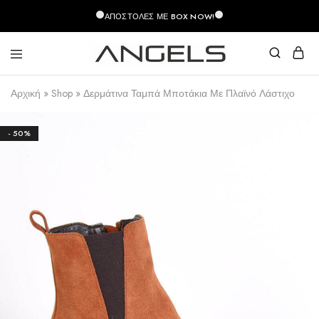
περιεχόμενο
ΑΠΟΣΤΟΛΈΣ ΜΕ BOX NOW!
Angels
Greek
Fashion
Fashion
Αρχική
»
Shop
»
Δερμάτινα Ταμπά Μποτάκια Με Πλαϊνό Λάστιχο
–
Top
Quality
- 50%