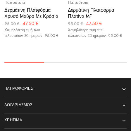
Παπούτσια
Παπούτσια
Δερμάτινη Πλατφόρμα
Δερμάτινη Πλατφόρμα
Χρυσό Μαύρο Με Κρόσια
Πλατίνα MF
47.50
€
47.50
€
95.00
€
95.00
€
Χαμηλότερη τιμή των
Χαμηλότερη τιμή των
τελευταίων 30 ημερων:
95.00
€
τελευταίων 30 ημερων:
95.00
€
ΠΛΗΡΟΦΟΡΊΕΣ
ΛΟΓΑΡΙΑΣΜΌΣ
ΧΡΉΣΙΜΑ