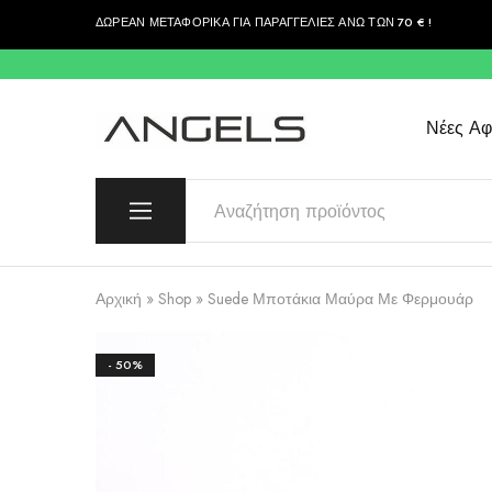
ΔΩΡΕΑΝ ΜΕΤΑΦΟΡΙΚΑ ΓΙΑ ΠΑΡΑΓΓΕΛΙΕΣ ΑΝΩ ΤΩΝ 70 € !
περιεχόμενο
Νέες Αφί
Angels
Greek
Fashion
Fashion
–
Top
Quality
Αρχική
»
Shop
»
Suede Μποτάκια Μαύρα Με Φερμουάρ
- 50%