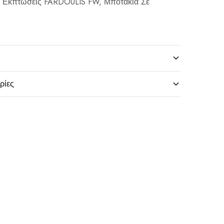
,
Εκπτώσεις FARDOULIS FW
,
Μποτάκια Σε
ρίες