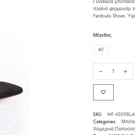
Γυναικεία μποτάκια
πλαϊνό φερμουάρ το
Fardoulis Shoes Ύψ
Μέγεθος
40
SKU:
MF-4309BL
Categories:
Μπότε
Χειμερινά Παπούτσ