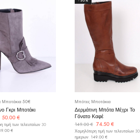
- 50%
α Μποτάκια 50€
Μπότες Μποτάκια
νο Γκρι Μποτάκι
Δερμάτινη Μπότα Μέχρι Το
Γόνατο Καφέ
50.00
€
74.50
€
149.00
€
η τιμή των τελευταίων 30
19.00
€
Χαμηλότερη τιμή των τελευταίων 30
ημερων:
149.00
€