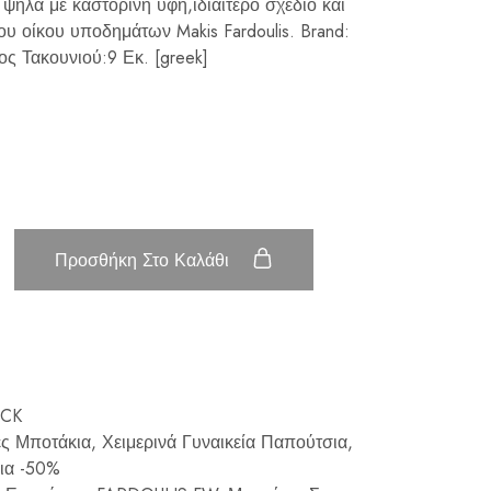
 ψηλά με καστόρινη υφή,ιδιαίτερο σχέδιο και
υ οίκου υποδημάτων Makis Fardoulis. Brand:
ος Τακουνιού:9 Εκ. [greek]
Προσθήκη Στο Καλάθι
ACK
ς Μποτάκια
,
Χειμερινά Γυναικεία Παπούτσια
,
ια -50%