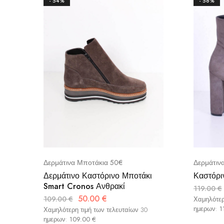
- 54%
- 58%
Δερμάτινα Μποτάκια 50€
Δερμάτιν
Δερμάτινο Καστόρινο Μποτάκι
Καστόρι
Smart Cronos Ανθρακί
119.00
€
50.00
€
109.00
€
Χαμηλότερ
ημερων:
1
Χαμηλότερη τιμή των τελευταίων 30
ημερων:
109.00
€