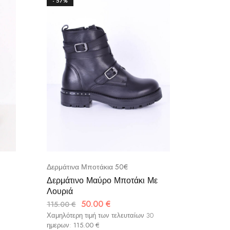
- 57%
- 57%
Δερμάτινα Μποτάκια 50€
Δερμάτι
Δερμάτινο Μαύρο Μποτάκι Με
Δερμάτι
Λουριά
Pink/N
50.00
€
115.00
€
115.00
€
Χαμηλότερη τιμή των τελευταίων 30
Χαμηλότερ
ημερων:
115.00
€
ημερων: