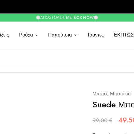
ΑΠΟΣΤΟΛΈΣ ΜΕ BOX NOW
ξεις
Ρούχα
Παπούτσια
Τσάντες
ΕΚΠΤΩΣ
Μπότες Μποτάκια
Suede Μπο
49.
99.00
€