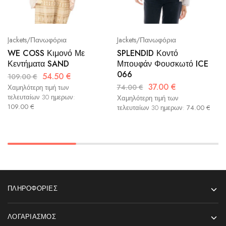
Jackets/Πανωφόρια
Jackets/Πανωφόρια
WE COSS Κιμονό Με
SPLENDID Κοντό
Κεντήματα SAND
Μπουφάν Φουσκωτό ICE
066
54.50
€
109.00
€
37.00
€
74.00
€
Χαμηλότερη τιμή των
τελευταίων 30 ημερων:
Χαμηλότερη τιμή των
109.00
€
τελευταίων 30 ημερων:
74.00
€
ΠΛΗΡΟΦΟΡΊΕΣ
ΛΟΓΑΡΙΑΣΜΌΣ