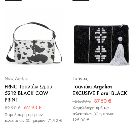
Νέες Αφίξεις
Τσάντες
FRNC Τσαντάκι Ώμου
Τσαντάκι Argalios
5212 BLACK COW
EXCUSIVE Floral BLACK
PRINT
87.50
€
125.00
€
62.93
€
89.90
€
Χαμηλότερη τιμή των
τελευταίων 30 ημερων:
Χαμηλότερη τιμή των
125.00
€
τελευταίων 30 ημερων:
71.92
€