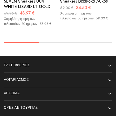
SEVEN Sneakers 004
Sneakers Βερίκοκο Λύκρα
WHITE LIZARD LT GOLD
34.50
€
69.00
€
48.97
€
69.95
€
Χαμηλότερη τιμή των
τελευταίων 30 ημερων:
69.00
€
Χαμηλότερη τιμή των
τελευταίων 30 ημερων:
55.96
€
ΠΛΗΡΟΦΟΡΊΕΣ
ΛΟΓΑΡΙΑΣΜΌΣ
ΧΡΉΣΙΜΑ
ΏΡΕΣ ΛΕΙΤΟΥΡΓΊΑΣ