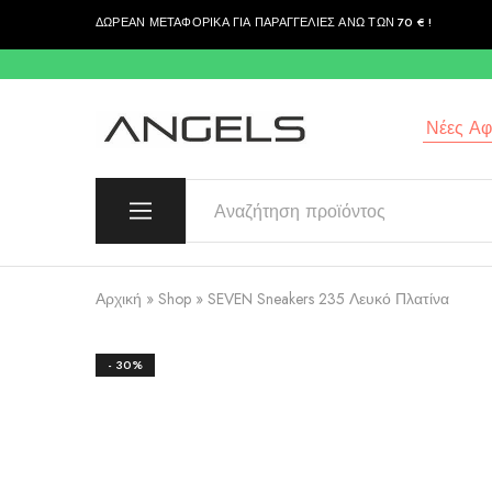
ΔΩΡΕΑΝ ΜΕΤΑΦΟΡΙΚΑ ΓΙΑ ΠΑΡΑΓΓΕΛΙΕΣ ΑΝΩ ΤΩΝ 70 € !
περιεχόμενο
Νέες Αφί
Angels
Greek
Fashion
Fashion
–
Top
Quality
Αρχική
»
Shop
»
SEVEN Sneakers 235 Λευκό Πλατίνα
- 30%