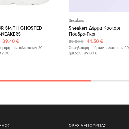
Sneakers
R SMITH GHOSTED
Sneakers Δέρμα Καστόρι
SNEAKERS
Πούδρα-Γκρι
89.40
€
44.50
€
89.00
€
η τιμή των τελευταίων 30
Χαμηλότερη τιμή των τελευταίων 30
49.00
€
ημερων:
89.00
€
ΑΣΜΌΣ
ΏΡΕΣ ΛΕΙΤΟΥΡΓΊΑΣ