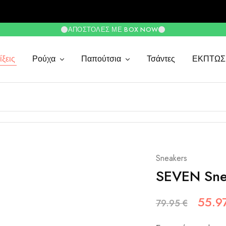
ΑΠΟΣΤΟΛΈΣ ΜΕ BOX NOW
ξεις
Ρούχα
Παπούτσια
Τσάντες
ΕΚΠΤΩΣ
Sneakers
SEVEN Sne
55.9
79.95
€