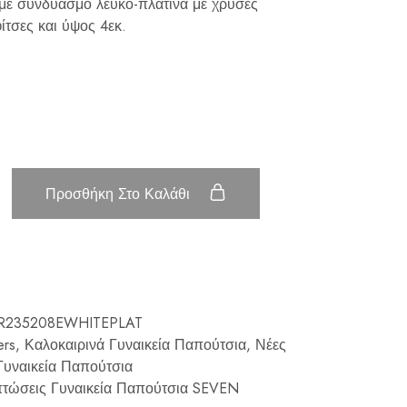
 με συνδυασμό λευκό-πλατίνα με χρυσές
ίτσες και ύψος 4εκ.
Προσθήκη Στο Καλάθι
9R235208EWHITEPLAT
ers
,
Καλοκαιρινά Γυναικεία Παπούτσια
,
Νέες
Γυναικεία Παπούτσια
τώσεις Γυναικεία Παπούτσια SEVEN