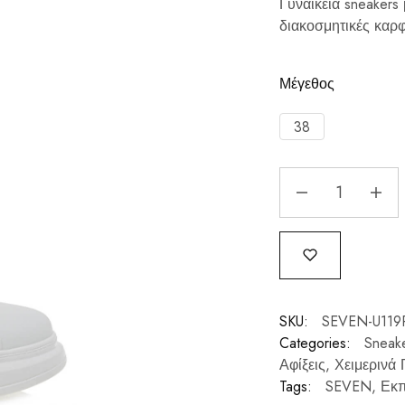
Γυναικεία sneakers
διακοσμητικές καρφ
Μέγεθος
38
SKU:
SEVEN-U11
Categories:
Sneak
Αφίξεις
,
Χειμερινά 
Tags:
SEVEN
,
Εκπ