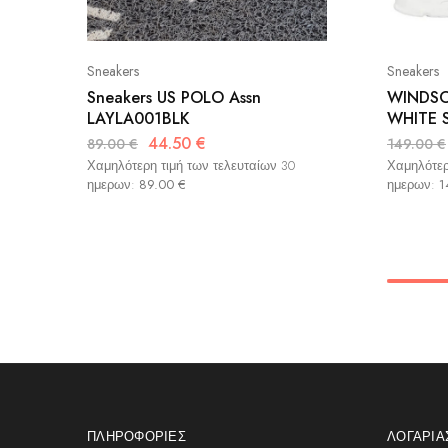
Sneakers
Sneakers
Sneakers US POLO Assn
WINDSO
LAYLA001BLK
WHITE 
44.50
€
89.00
€
149.00
€
Χαμηλότερη τιμή των τελευταίων 30
Χαμηλότερ
ημερων:
89.00
€
ημερων:
1
ΠΛΗΡΟΦΟΡΊΕΣ
ΛΟΓΑΡΙ