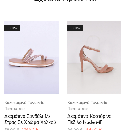
- 50%
- 50%
Καλοκαιρινά Γυναικεία
Καλοκαιρινά Γυναικεία
Παπούτσια
Παπούτσια
Δερμάτινο Σανδάλι Με
Δερμάτινο Καστόρινο
Στρας Σε Χρώμα Χαλκού
Πέδιλο Nude MF
29.50
€
49.50
€
59.00
€
99.00
€