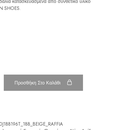
νδάλια κατασκευασμένα από συνθετικό υλικό
EN SHOES.
Προσθήκη Στο Καλάθι
J188196T_188_BEIGE_RAFFIA