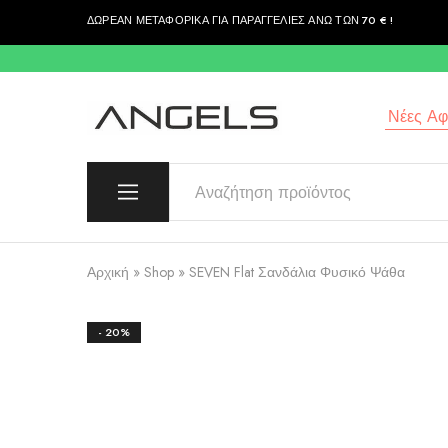
ΔΩΡΕΑΝ ΜΕΤΑΦΟΡΙΚΑ ΓΙΑ ΠΑΡΑΓΓΕΛΙΕΣ ΑΝΩ ΤΩΝ 70 € !
περιεχόμενο
Νέες Αφί
Angels
Greek
Fashion
Fashion
–
Top
Quality
Αρχική
»
Shop
»
SEVEN Flat Σανδάλια Φυσικό Ψάθα
- 20%