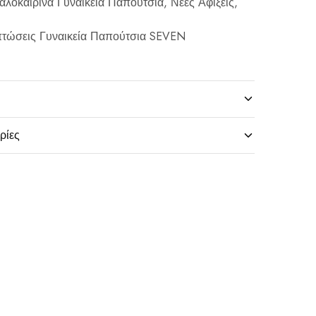
αλοκαιρινά Γυναικεία Παπούτσια
,
Νέες Αφίξεις
,
τώσεις Γυναικεία Παπούτσια SEVEN
ρίες