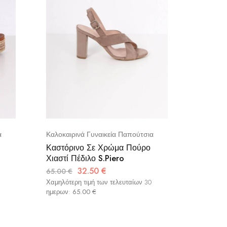
α
Καλοκαιρινά Γυναικεία Παπούτσια
Καλοκαιρ
Καστόρινο Σε Χρώμα Πούρο
Δερμάτι
Χιαστί Πέδιλο S.Piero
Με Σχοι
32.50
€
65.00
€
69.00
€
Χαμηλότερη τιμή των τελευταίων 30
Χαμηλότερ
ημερων:
65.00
€
ημερων: