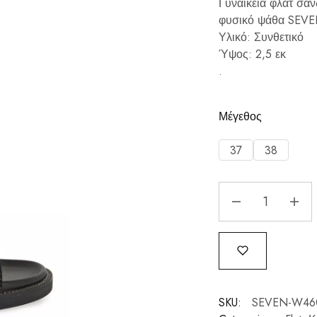
Γυναικεία φλατ σα
φυσικό ψάθα SEV
Υλικό: Συνθετικό
Ύψος: 2,5 εκ
.
Μέγεθος
37
38
SKU:
SEVEN-W460