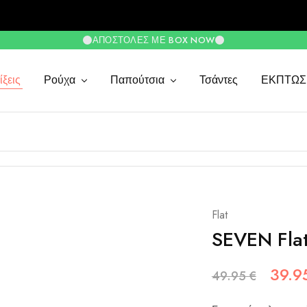
ΑΠΟΣΤΟΛΈΣ ΜΕ BOX NOW
ξεις
Ρούχα
Παπούτσια
Τσάντες
ΕΚΠΤΩΣ
Flat
SEVEN Fla
39.
49.95
€