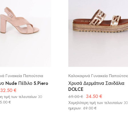
ινά Γυναικεία Παπούτσια
Καλοκαιρινά Γυναικεία Παπούτσι
νο Nude Πέδιλο S.Piero
Χρυσά Δερμάτινα Σανδάλια
DOLCE
32.50
€
34.50
€
69.00
€
η τιμή των τελευταίων 30
5.00
€
Χαμηλότερη τιμή των τελευταίων 30
ημερων:
69.00
€