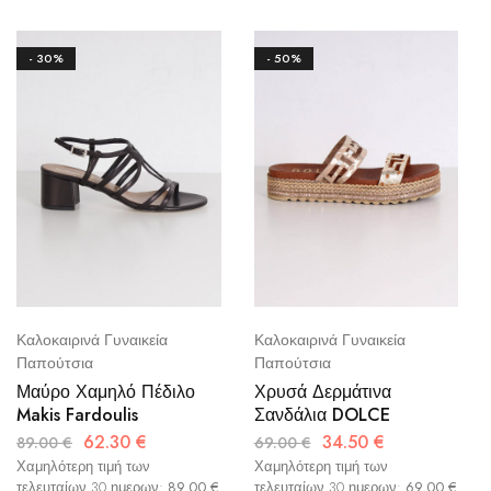
- 30%
- 50%
Καλοκαιρινά Γυναικεία
Καλοκαιρινά Γυναικεία
Παπούτσια
Παπούτσια
Μαύρο Χαμηλό Πέδιλο
Χρυσά Δερμάτινα
Makis Fardoulis
Σανδάλια DOLCE
62.30
€
34.50
€
89.00
€
69.00
€
Χαμηλότερη τιμή των
Χαμηλότερη τιμή των
τελευταίων 30 ημερων:
89.00
€
τελευταίων 30 ημερων:
69.00
€