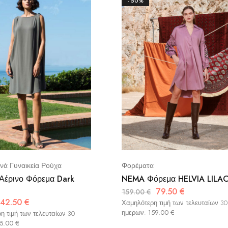
- 50%
νά Γυναικεία Ρούχα
Φορέματα
έρινο Φόρεμα Dark
NEMA Φόρεμα HELVIA LILA
79.50
€
159.00
€
42.50
€
Χαμηλότερη τιμή των τελευταίων 30
ημερων:
159.00
€
η τιμή των τελευταίων 30
5.00
€