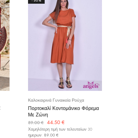
- 50%
- 50%
Καλοκαιρινά Γυναικεία Ρούχα
Φορέματ
C
Πορτοκαλί Κοντομάνικο Φόρεμα
Στράπλ
Με Ζώνη
Λεοπάρ
44.50
€
89.00
€
39.00
€
Χαμηλότερη τιμή των τελευταίων 30
Χαμηλότερ
ημερων:
89.00
€
ημερων: