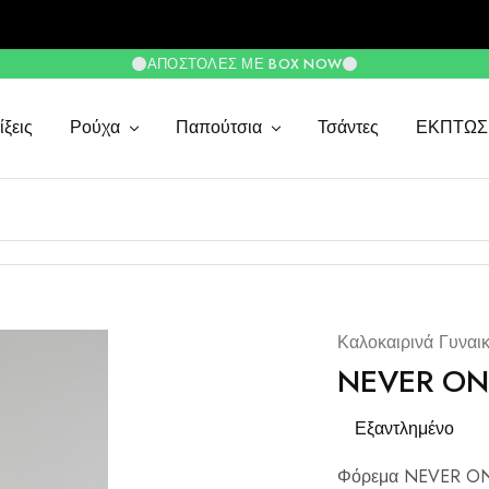
ΑΠΟΣΤΟΛΈΣ ΜΕ BOX NOW
ξεις
Ρούχα
Παπούτσια
Τσάντες
ΕΚΠΤΩΣ
Καλοκαιρινά Γυναι
NEVER ON
Εξαντλημένο
Φόρεμα NEVER ON S