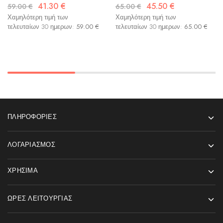
41.30
€
45.50
€
59.00
€
65.00
€
Χαμηλότερη τιμή των
Χαμηλότερη τιμή των
τελευταίων 30 ημερων:
59.00
€
τελευταίων 30 ημερων:
65.00
€
ΠΛΗΡΟΦΟΡΊΕΣ
ΛΟΓΑΡΙΑΣΜΌΣ
ΧΡΉΣΙΜΑ
ΏΡΕΣ ΛΕΙΤΟΥΡΓΊΑΣ