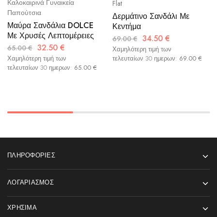
Καλοκαιρινά Γυναικεία
Flat
Παπούτσια
Δερμάτινο Σανδάλι Με
Μαύρα Σανδάλια DOLCE
Κεντήμα
Με Χρυσές Λεπτομέρειες
34.50
€
69.00
€
32.50
€
65.00
€
Χαμηλότερη τιμή των
Χαμηλότερη τιμή των
τελευταίων 30 ημερων:
69.00
€
τελευταίων 30 ημερων:
65.00
€
ΠΛΗΡΟΦΟΡΊΕΣ
ΛΟΓΑΡΙΑΣΜΌΣ
ΧΡΉΣΙΜΑ