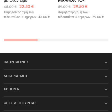
με Έναν Ώμο
MIRANDA TOP
22.50
€
29.50
€
45.00
€
59.00
€
Χαμηλότερη τιμή των
Χαμηλότερη τιμή των
τελευταίων 30 ημερων:
45.00
€
τελευταίων 30 ημερων:
59.00
€
ΠΛΗΡΟΦΟΡΊΕΣ
ΛΟΓΑΡΙΑΣΜΌΣ
ΧΡΉΣΙΜΑ
ΏΡΕΣ ΛΕΙΤΟΥΡΓΊΑΣ