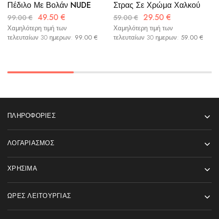
Πέδιλο Με Βολάν NUDE
Στρας Σε Χρώμα Χαλκού
49.50
€
29.50
€
99.00
€
59.00
€
Χαμηλότερη τιμή των
Χαμηλότερη τιμή των
τελευταίων 30 ημερων:
99.00
€
τελευταίων 30 ημερων:
59.00
€
ΠΛΗΡΟΦΟΡΊΕΣ
ΛΟΓΑΡΙΑΣΜΌΣ
ΧΡΉΣΙΜΑ
ΏΡΕΣ ΛΕΙΤΟΥΡΓΊΑΣ