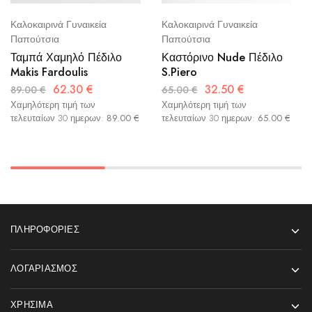
Καλοκαιρινά Γυναικεία
Καλοκαιρινά Γυναικεία
Παπούτσια
Παπούτσια
Ταμπά Χαμηλό Πέδιλο
Καστόρινο Nude Πέδιλο
Makis Fardoulis
S.Piero
62.30
€
32.50
€
89.00
€
65.00
€
Χαμηλότερη τιμή των
Χαμηλότερη τιμή των
τελευταίων 30 ημερων:
89.00
€
τελευταίων 30 ημερων:
65.00
€
ΠΛΗΡΟΦΟΡΊΕΣ
ΛΟΓΑΡΙΑΣΜΌΣ
ΧΡΉΣΙΜΑ