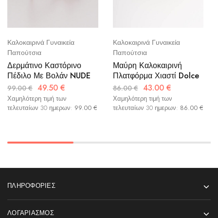
Καλοκαιρινά Γυναικεία
Καλοκαιρινά Γυναικεία
Παπούτσια
Παπούτσια
Δερμάτινο Καστόρινο
Μαύρη Καλοκαιρινή
Πέδιλο Με Βολάν NUDE
Πλατφόρμα Χιαστί Dolce
49.50
€
43.00
€
99.00
€
86.00
€
Χαμηλότερη τιμή των
Χαμηλότερη τιμή των
τελευταίων 30 ημερων:
99.00
€
τελευταίων 30 ημερων:
86.00
€
ΠΛΗΡΟΦΟΡΊΕΣ
ΛΟΓΑΡΙΑΣΜΌΣ