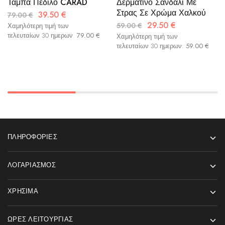
Ταμπά Πέδιλο CARAD
Δερμάτινο Σανδάλι Με
Στρας Σε Χρώμα Χαλκού
39.50
€
79.00
€
29.50
€
59.00
€
Χαμηλότερη τιμή των
τελευταίων 30 ημερων:
79.00
€
Χαμηλότερη τιμή των
τελευταίων 30 ημερων:
59.00
€
ΠΛΗΡΟΦΟΡΊΕΣ
ΛΟΓΑΡΙΑΣΜΌΣ
ΧΡΉΣΙΜΑ
ΏΡΕΣ ΛΕΙΤΟΥΡΓΊΑΣ