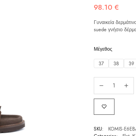
98.10
€
Γυναικεία δερμάτι
suede γνήσιο δέρμα
Μέγεθος
37
38
39
SKU:
KOMIS-E6E