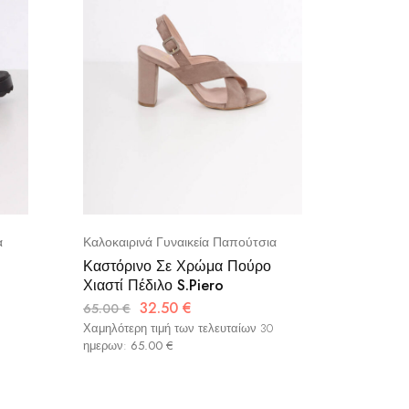
α
Καλοκαιρινά Γυναικεία Παπούτσια
Καλοκαιρ
Καστόρινο Σε Χρώμα Πούρο
Δερμάτι
Χιαστί Πέδιλο S.Piero
Λουράκ
32.50
€
65.00
€
59.00
€
Χαμηλότερη τιμή των τελευταίων 30
Χαμηλότερ
ημερων:
65.00
€
ημερων: