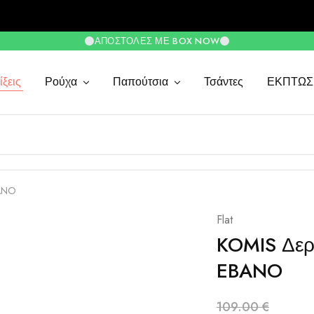
ΑΠΟΣΤΟΛΈΣ ΜΕ BOX NOW
ξεις
Ρούχα
Παπούτσια
Τσάντες
ΕΚΠΤΩΣ
BANO
Flat
KOMIS Δερ
EBANO
109.00
€