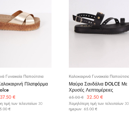
ινά Γυναικεία Παπούτσια
Καλοκαιρινά Γυναικεία Παπούτσι
αλοκαιρινή Πλατφόρμα
Μαύρα Σανδάλια DOLCE Με
olce
Χρυσές Λεπτομέρειες
37.50
€
32.50
€
65.00
€
η τιμή των τελευταίων 30
Χαμηλότερη τιμή των τελευταίων 30
5.00
€
ημερων:
65.00
€