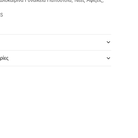
αλοκαιρινά Γυναικεία Παπούτσια
,
Νέες Αφίξεις
,
IS
ρίες