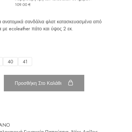
109.00
€
να ανατομικά σανδάλια φλατ κατασκευασμένα από
 με ecoleather πάτο και ύψος 2 εκ.
40
41
Προσθήκη Στο Καλάθι
BANO