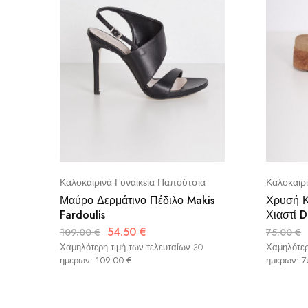
Καλοκαιρινά Γυναικεία Παπούτσια
Καλοκαιρ
Μαύρο Δερμάτινο Πέδιλο Makis
Χρυσή Κ
Fardoulis
Χιαστί D
54.50
€
109.00
€
75.00
€
Χαμηλότερη τιμή των τελευταίων 30
Χαμηλότερ
ημερων:
109.00
€
ημερων:
7