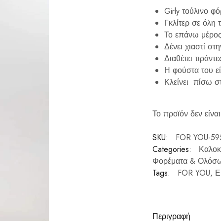
Girly τούλινο φ
Γκλίτερ σε όλη 
Το επάνω μέρος
Δένει χιαστί στ
Διαθέτει τιράντε
Η φούστα του ε
Κλείνει πίσω σ
Το προϊόν δεν είναι
SKU:
FOR YOU-59
Categories:
Καλοκ
Φορέματα & Ολόσ
Tags:
FOR YOU
,
Ε
Περιγραφή