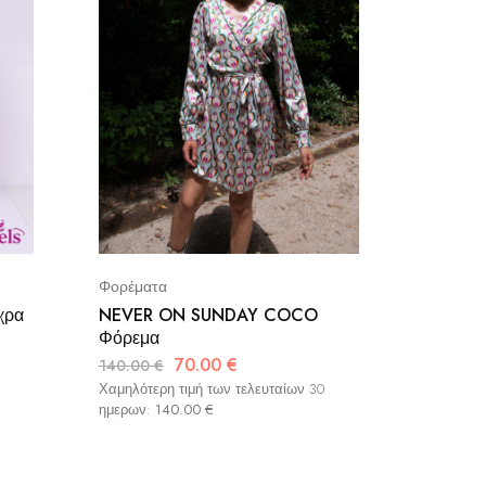
Φορέματα
Καλοκαιρ
χρα
NEVER ON SUNDAY COCO
Ριγέ Κρ
Φόρεμα
129.00
70.00
€
140.00
€
Χαμηλότερ
ημερων:
Χαμηλότερη τιμή των τελευταίων 30
ημερων:
140.00
€