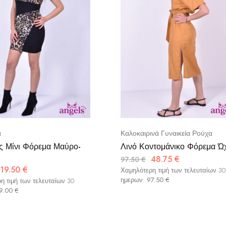
α
Καλοκαιρινά Γυναικεία Ρούχα
ς Μίνι Φόρεμα Μαύρο-
Λινό Κοντομάνικο Φόρεμα Ώ
48.75
€
97.50
€
19.50
€
Χαμηλότερη τιμή των τελευταίων 30
ημερων:
97.50
€
η τιμή των τελευταίων 30
9.00
€