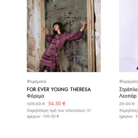
Φορέματα
Φορέματ
FOR EVER YOUNG THERESA
Στράπλε
Φόρεμα
Λεοπάρ
54.50
€
109.00
€
39.00
€
Χαμηλότερη τιμή των τελευταίων 30
Χαμηλότερ
ημερων:
109.00
€
ημερων:
3