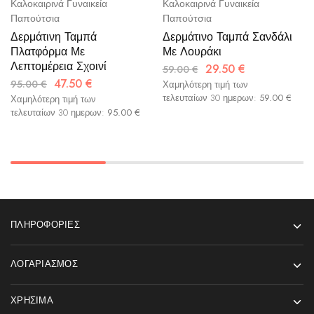
Καλοκαιρινά Γυναικεία
Καλοκαιρινά Γυναικεία
Παπούτσια
Παπούτσια
Δερμάτινη Ταμπά
Δερμάτινο Ταμπά Σανδάλι
Πλατφόρμα Με
Με Λουράκι
Λεπτομέρεια Σχοινί
29.50
€
59.00
€
47.50
€
95.00
€
Χαμηλότερη τιμή των
τελευταίων 30 ημερων:
59.00
€
Χαμηλότερη τιμή των
τελευταίων 30 ημερων:
95.00
€
ΠΛΗΡΟΦΟΡΊΕΣ
ΛΟΓΑΡΙΑΣΜΌΣ
ΧΡΉΣΙΜΑ