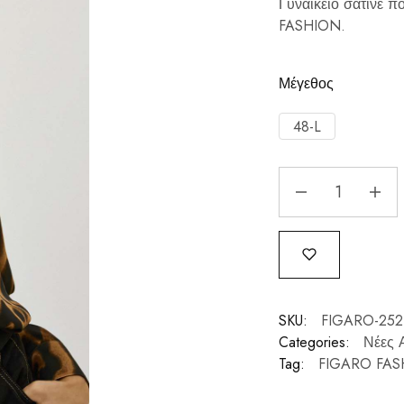
Γυναικείο σατινέ 
FASHION.
Μέγεθος
48-L
SKU:
FIGARO-25
Categories:
Νέες Α
Tag:
FIGARO FAS