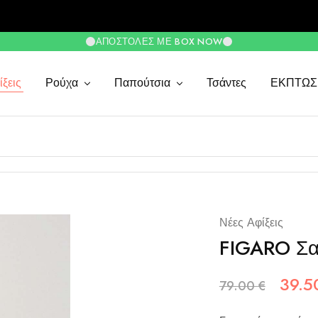
ΑΠΟΣΤΟΛΈΣ ΜΕ BOX NOW
ξεις
Ρούχα
Παπούτσια
Τσάντες
ΕΚΠΤΩΣ
Νέες Αφίξεις
FIGARO Σα
39.
79.00
€