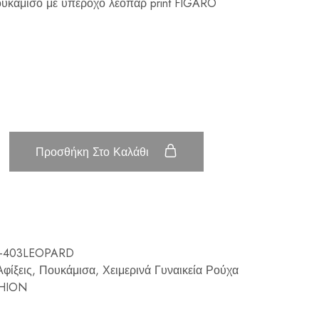
πουκάμισο με υπέροχο λεοπάρ print FIGARO
Προσθήκη Στο Καλάθι
2-403LEOPARD
φίξεις
,
Πουκάμισα
,
Χειμερινά Γυναικεία Ρούχα
HION