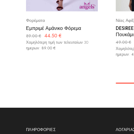
Φορέματα
Νέες Αφίξ
Εμπριμέ Αμάνικο Φόρεμα
DESIREE 
Πουκάμι
44.50
€
89.00
€
49.00
€
Χαμηλότερη τιμή των τελευταίων 30
ημερων:
89.00
€
Χαμηλότερ
ημερων:
4
ΠΛΗΡΟΦΟΡΊΕΣ
ΛΟΓΑΡΙ