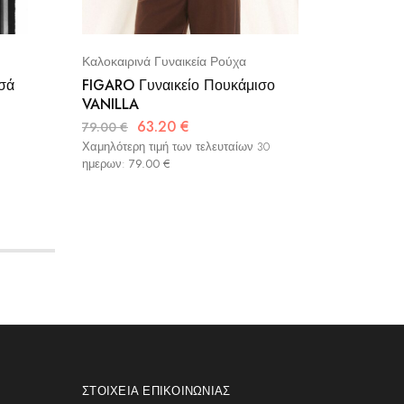
Καλοκαιρινά Γυναικεία Ρούχα
Καλοκαιρ
σά
FIGARO Γυναικείο Πουκάμισο
NEW AG
VANILLA
GREEN
63.20
€
79.00
€
61.90
€
Χαμηλότερη τιμή των τελευταίων 30
Χαμηλότερ
ημερων:
79.00
€
ημερων:
ΣΤΟΙΧΕΊΑ ΕΠΙΚΟΙΝΩΝΊΑΣ