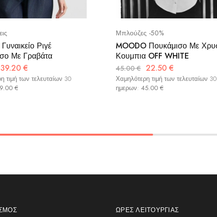
εις
Μπλούζες -50%
Γυναικείο Ριγέ
MOODO Πουκάμισο Με Χρυ
σο Με Γραβάτα
Κουμπια OFF WHITE
39.20
€
22.50
€
45.00
€
η τιμή των τελευταίων 30
Χαμηλότερη τιμή των τελευταίων 30
9.00
€
ημερων:
45.00
€
ΑΣΜΌΣ
ΏΡΕΣ ΛΕΙΤΟΥΡΓΊΑΣ