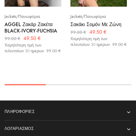
Jackets/Πανωφόρια
Jackets/Πανωφόρια
Σακάκι Σομόν Με Ζώνη
AGGEL Ζακάρ Ζακέτα
BLACK-IVORY-FUCHSIA
49.50
€
99.00
€
49.50
€
99.00
€
Χαμηλότερη τιμή των
τελευταίων 30 ημερων:
99.00
€
Χαμηλότερη τιμή των
τελευταίων 30 ημερων:
99.00
€
ΠΛΗΡΟΦΟΡΊΕΣ
ΛΟΓΑΡΙΑΣΜΌΣ