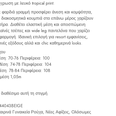
ρωση με λευκό tropical print.
με φαρδιά γραμμή προσφέρει άνεση και κομψότητα,
α διακοσμητικά κουμπιά στο επάνω μέρος χαρίζουν
κτήρα. Διαθέτει ελαστική μέση και αποσπώμενη
αϊνές τσέπες και wide leg παντελόνα που χαρίζει
φαρμογή. Ιδανική επιλογή για resort εμφανίσεις,
ινές εξόδους αλλά και chic καθημερινά looks.
χου
ση: 70-76 Περιφέρεια: 100
έση: 74-78 Περιφέρεια: 104
έση: 78-84 Περιφέρεια: 108
μέση 1,05m
 διαθέσιμο αυτή τη στιγμή.
.44043BEIGE
αιρινά Γυναικεία Ρούχα
,
Νέες Αφίξεις
,
Ολόσωμες