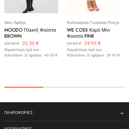
Νέες Αφίξεις
Καλοκαιρινά Γυναικεία Ρούχα
MOODO Πλεκτή Φούστα
WE COSS Καρό Μίνι
BROWN
Φούστα PINK
22.50
€
29.95
€
45.00
€
59.90
€
Χαμηλότερη τιμή των
Χαμηλότερη τιμή των
τελευταίων 30 ημερων:
45.00
€
τελευταίων 30 ημερων:
59.90
€
ΠΛΗΡΟΦΟΡΊΕΣ
ΛΟΓΑΡΙΑΣΜΌΣ