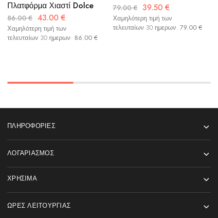
Πλατφόρμα Χιαστί Dolce
39.50
€
79.00
€
43.00
€
86.00
€
Χαμηλότερη τιμή των
τελευταίων 30 ημερων:
79.00
€
Χαμηλότερη τιμή των
τελευταίων 30 ημερων:
86.00
€
ΠΛΗΡΟΦΟΡΊΕΣ
ΛΟΓΑΡΙΑΣΜΌΣ
ΧΡΉΣΙΜΑ
ΏΡΕΣ ΛΕΙΤΟΥΡΓΊΑΣ