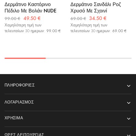
Δερμάτινο Καστόρινο
Δερμάτινο Σανδάλι Ροζ
Πέδιλο Με Βολάν NUDE
Χρυσό Με Σχοινί
49.50
€
34.50
€
99.00
€
69.00
€
Χαμηλότερη τιμή των
Χαμηλότερη τιμή των
τελευταίων 30 ημερων:
99.00
€
τελευταίων 30 ημερων:
69.00
€
ΠΛΗΡΟΦΟΡΊΕΣ
ΛΟΓΑΡΙΑΣΜΌΣ
ΧΡΉΣΙΜΑ
ΏΡΕΣ ΛΕΙΤΟΥΡΓΊΑΣ