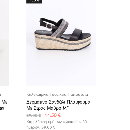
- 50%
- 50%
α
Καλοκαιρινά Γυναικεία Παπούτσια
Καλοκαιρ
 Με
Δερμάτινο Σανδάλι Πλατφόρμα
Δερμάτι
κι
Με Στρας Μαύρο MF
Λουράκ
44.50
€
89.00
€
59.00
€
Χαμηλότερη τιμή των τελευταίων 30
Χαμηλότερ
ημερων:
89.00
€
ημερων: