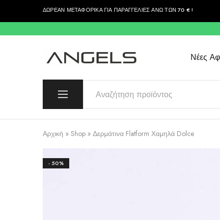
ΔΩΡΕΑΝ ΜΕΤΑΦΟΡΙΚΑ ΓΙΑ ΠΑΡΑΓΓΕΛΙΕΣ ΑΝΩ ΤΩΝ 70 € !
περιεχόμενο
Νέες Αφί
Angels
Greek
Fashion
Fashion
–
Top
Quality
Αρχική
»
Shop
»
Δερμάτινα Flatform Χαμηλά Dolce
- 50%