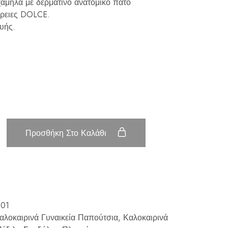
 χαμηλά με δερμάτινο ανατομικό πάτο
έρειες DOLCE.
υής.
Προσθήκη Στο Καλάθι
01
αλοκαιρινά Γυναικεία Παπούτσια
,
Καλοκαιρινά