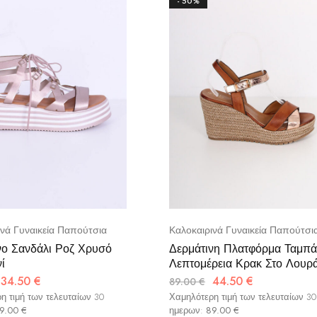
- 50%
ινά Γυναικεία Παπούτσια
Καλοκαιρινά Γυναικεία Παπούτσι
νο Σανδάλι Ροζ Χρυσό
Δερμάτινη Πλατφόρμα Ταμπά
ί
Λεπτομέρεια Κρακ Στο Λουρά
34.50
€
44.50
€
89.00
€
η τιμή των τελευταίων 30
Χαμηλότερη τιμή των τελευταίων 30
9.00
€
ημερων:
89.00
€