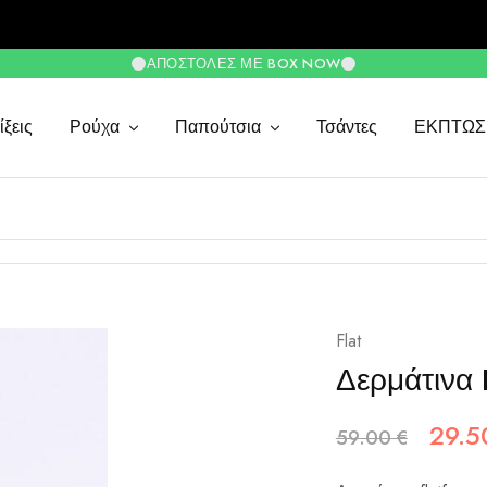
ΑΠΟΣΤΟΛΈΣ ΜΕ BOX NOW
ξεις
Ρούχα
Παπούτσια
Τσάντες
ΕΚΠΤΩΣ
Flat
Δερμάτινα 
29.
59.00
€