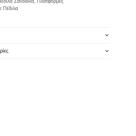
έδιλα Σανδάλια
,
Πλατφόρμες
ε Πέδιλα
ρίες