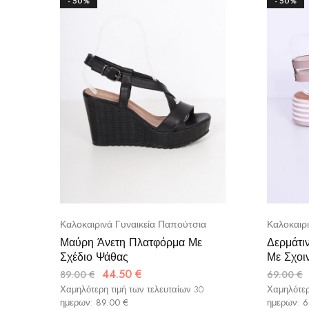
- 50%
- 50%
Καλοκαιρινά Γυναικεία Παπούτσια
Καλοκαιρ
Μαύρη Άνετη Πλατφόρμα Με
Δερμάτι
Σχέδιο Ψάθας
Με Σχοιν
44.50
€
89.00
€
69.00
€
Χαμηλότερη τιμή των τελευταίων 30
Χαμηλότερ
ημερων:
89.00
€
ημερων:
6