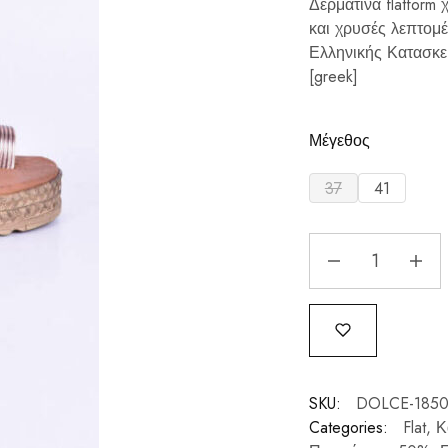
Δερμάτινα flatform
και χρυσές λεπτομ
Ελληνικής Κατασκε
[greek]
Μέγεθος
37
41
SKU:
DOLCE-1850
Categories:
Flat
,
Κ