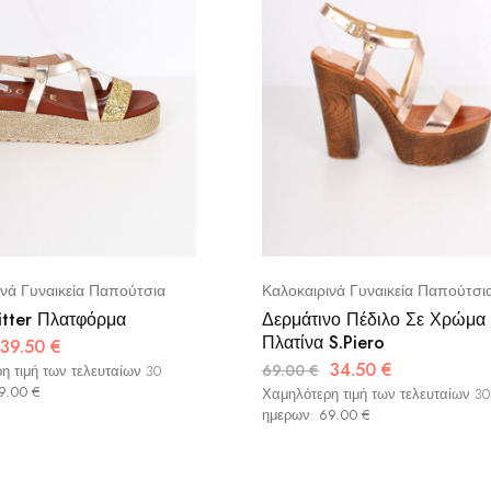
ινά Γυναικεία Παπούτσια
Καλοκαιρινά Γυναικεία Παπούτσι
itter Πλατφόρμα
Δερμάτινο Πέδιλο Σε Χρώμα
Πλατίνα S.Piero
39.50
€
34.50
€
69.00
€
η τιμή των τελευταίων 30
9.00
€
Χαμηλότερη τιμή των τελευταίων 30
ημερων:
69.00
€