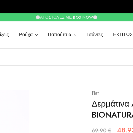
ΑΠΟΣΤΟΛΈΣ ΜΕ BOX NOW
ξεις
Ρούχα
Παπούτσια
Τσάντες
ΕΚΠΤΩΣ
Flat
Δερμάτινα 
BIONATUR
48.
69.90
€