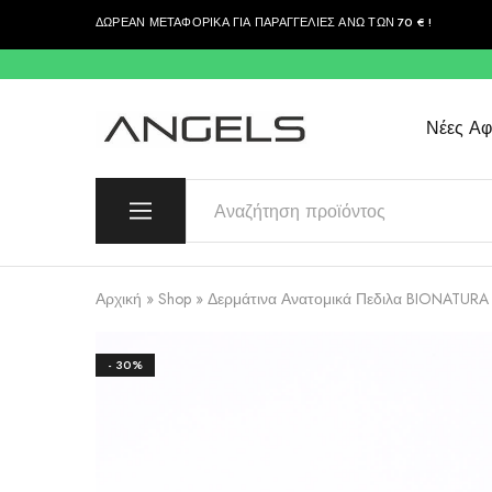
ΔΩΡΕΑΝ ΜΕΤΑΦΟΡΙΚΑ ΓΙΑ ΠΑΡΑΓΓΕΛΙΕΣ ΑΝΩ ΤΩΝ 70 € !
περιεχόμενο
Νέες Αφί
Angels
Greek
Fashion
Fashion
–
Top
Quality
Αρχική
»
Shop
»
Δερμάτινα Ανατομικά Πεδιλα BIONATURA
- 30%