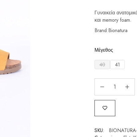
Γυναικεία ανατομικ
και memory foam.
Brand:Bionatura
Μέγεθος
40
41
SKU:
BIONATURA