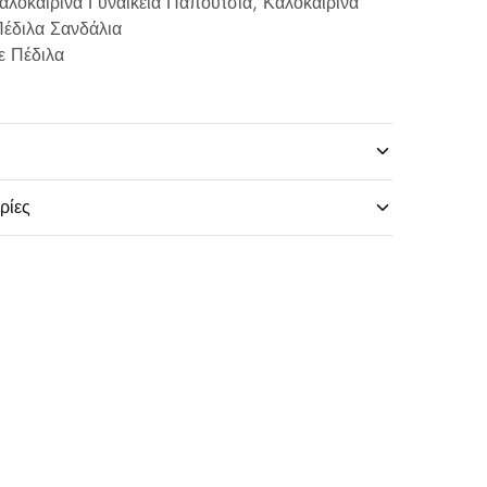
αλοκαιρινά Γυναικεία Παπούτσια
,
Καλοκαιρινά
έδιλα Σανδάλια
ε Πέδιλα
ρίες