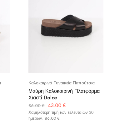
α
Καλοκαιρινά Γυναικεία Παπούτσια
Καλοκαιρ
Μαύρη Καλοκαιρινή Πλατφόρμα
Καστόρ
Χιαστί Dolce
Χιαστί 
43.00
€
86.00
€
65.00
€
Χαμηλότερη τιμή των τελευταίων 30
Χαμηλότερ
ημερων:
86.00
€
ημερων: