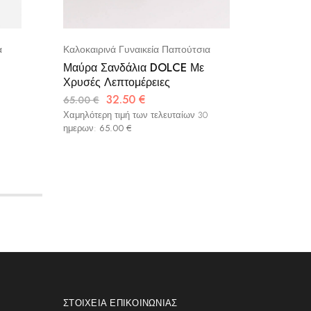
α
Καλοκαιρινά Γυναικεία Παπούτσια
Καλοκαιρ
Μαύρα Σανδάλια DOLCE Με
Μαύρο 
Χρυσές Λεπτομέρειες
Πέδιλο
32.50
€
65.00
€
69.00
€
Χαμηλότερη τιμή των τελευταίων 30
Χαμηλότερ
ημερων:
65.00
€
ημερων:
ΣΤΟΙΧΕΊΑ ΕΠΙΚΟΙΝΩΝΊΑΣ