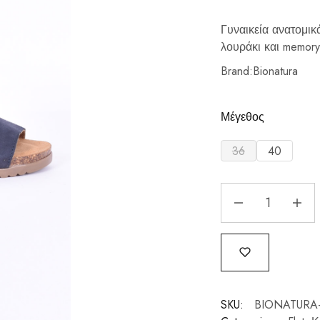
Γυναικεία ανατομικ
λουράκι και memory
Brand:Bionatura
Μέγεθος
36
40
SKU:
BIONATURA