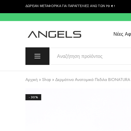
ΔΩΡΕΑΝ ΜΕΤΑΦΟΡΙΚΑ ΓΙΑ ΠΑΡΑΓΓΕΛΙΕΣ ΑΝΩ ΤΩΝ 70 € !
περιεχόμενο
Νέες Αφί
Angels
Greek
Fashion
Fashion
–
Top
Quality
Αρχική
»
Shop
»
Δερμάτινα Ανατομικά Πεδιλα BIONATURA
- 30%