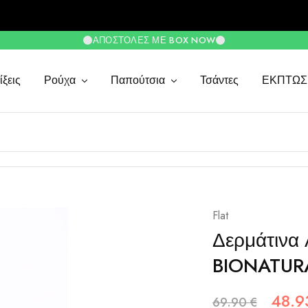
ΑΠΟΣΤΟΛΈΣ ΜΕ BOX NOW
ξεις
Ρούχα
Παπούτσια
Τσάντες
ΕΚΠΤΩΣ
Flat
Δερμάτινα 
BIONATUR
48.
69.90
€