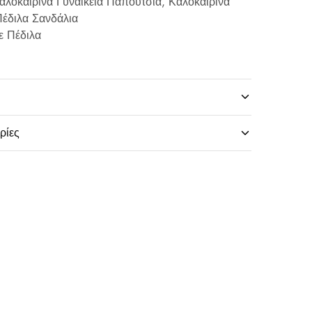
αλοκαιρινά Γυναικεία Παπούτσια
,
Καλοκαιρινά
έδιλα Σανδάλια
ε Πέδιλα
ρίες