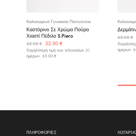
Καλοκαιρινά Γυναικεία Παπούτσια
Καλοκαιρ
Καστόρινο Σε Χρώμα Πούρο
Δερμάτι
Χιαστί Πέδιλο S.Piero
65.00
€
32.50
€
65.00
€
Χαμηλότερ
ημερων:
6
Χαμηλότερη τιμή των τελευταίων 30
ημερων:
65.00
€
ΠΛΗΡΟΦΟΡΊΕΣ
ΛΟΓΑΡΙ