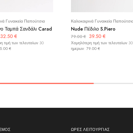
ινά Γυναικεία Παπούτσια
Καλοκαιρινά Γυναικεία Παπούτσι
νο Ταμπά Σανδάλι Carad
Nude Πέδιλο S.Piero
32.50
€
39.50
€
79.00
€
η τιμή των τελευταίων 30
Χαμηλότερη τιμή των τελευταίων 30
5.00
€
ημερων:
79.00
€
ΑΣΜΌΣ
ΏΡΕΣ ΛΕΙΤΟΥΡΓΊΑΣ