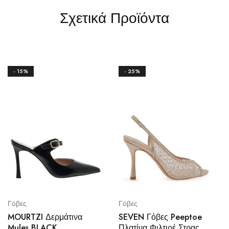
Σχετικά Προϊόντα
- 15%
- 25%
Γόβες
Γόβες
MOURTZI Δερμάτινα
SEVEN Γόβες Peeptoe
Mules BLACK
Πλατίνα Φιλτιρέ Στρας