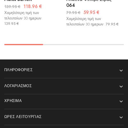
064
118.96
€
139.95
€
59.95
€
79.95
€
Χαμηλότερη τιμή των
τελευταίων 30 ημερων:
Χαμηλότερη τιμή των
139.95
€
τελευταίων 30 ημερων:
79.95
€
ΠΛΗΡΟΦΟΡΊΕΣ
ΛΟΓΑΡΙΑΣΜΌΣ
ΧΡΉΣΙΜΑ
ΏΡΕΣ ΛΕΙΤΟΥΡΓΊΑΣ