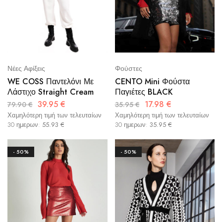
Νέες Αφίξεις
Φούστες
WE COSS Παντελόνι Με
CENTO Mini Φούστα
Λάστιχο Straight Cream
Παγιέτες BLACK
39.95
€
17.98
€
79.90
€
35.95
€
Χαμηλότερη τιμή των τελευταίων
Χαμηλότερη τιμή των τελευταίων
30 ημερων:
55.93
€
30 ημερων:
35.95
€
- 50%
- 50%