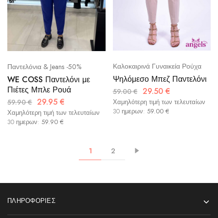
Καλοκαιρινά Γυναικεία Ρούχα
Παντελόνια & Jeans -50%
Ψηλόμεσο Μπεζ Παντελόνι
WE COSS Παντελόνι με
Πιέτες Μπλε Ρουά
29.50
€
59.00
€
29.95
€
59.90
€
Χαμηλότερη τιμή των τελευταίων
30 ημερων:
59.00
€
Χαμηλότερη τιμή των τελευταίων
30 ημερων:
59.90
€
1
2
ΠΛΗΡΟΦΟΡΊΕΣ