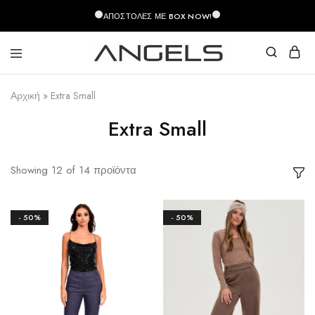
περιεχόμενο
ΑΠΟΣΤΟΛΈΣ ΜΕ BOX NOW!
Angels
Greek
Fashion
Fashion
Αρχική
»
Extra Small
–
Top
Quality
Extra Small
Showing
12
of
14
προϊόντα
- 50%
- 50%