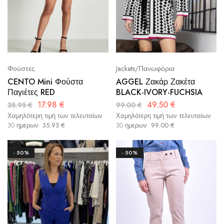
Φούστες
Jackets/Πανωφόρια
CENTO Mini Φούστα
AGGEL Ζακάρ Ζακέτα
Παγιέτες RED
BLACK-IVORY-FUCHSIA
17.98
€
49.50
€
35.95
€
99.00
€
Χαμηλότερη τιμή των τελευταίων
Χαμηλότερη τιμή των τελευταίων
30 ημερων:
35.95
€
30 ημερων:
99.00
€
- 50%
- 50%