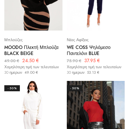
Μπλούζες
Νέες Αφίξεις
MOODO Πλεκτή Μπλούζα
WE COSS Ψηλόμεσο
BLACK BEIGE
Παντελόνι BLUE
24.50
€
37.95
€
49.00
€
75.90
€
Χαμηλότερη τιμή των τελευταίων
Χαμηλότερη τιμή των τελευταίων
30 ημερων:
49.00
€
30 ημερων:
53.13
€
- 50%
- 50%