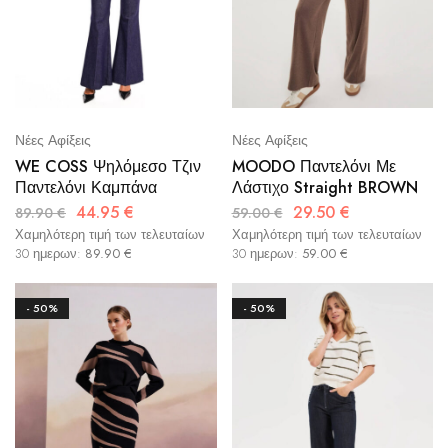
Νέες Αφίξεις
Νέες Αφίξεις
WE COSS Ψηλόμεσο Τζιν
MOODO Παντελόνι Με
Παντελόνι Καμπάνα
Λάστιχο Straight BROWN
44.95
€
29.50
€
89.90
€
59.00
€
Χαμηλότερη τιμή των τελευταίων
Χαμηλότερη τιμή των τελευταίων
30 ημερων:
89.90
€
30 ημερων:
59.00
€
- 50%
- 50%